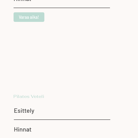
Varaa aika!
Pilates Veteli
Esittely
Hinnat