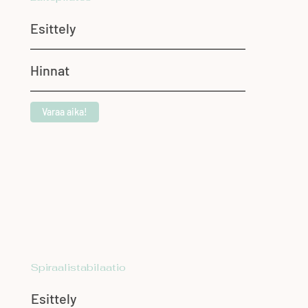
Esittely
Hinnat
Varaa aika!
Spiraalistabilaatio
Esittely