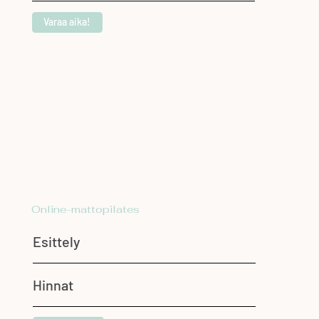
Varaa aika!
Online-mattopilates
Esittely
Hinnat