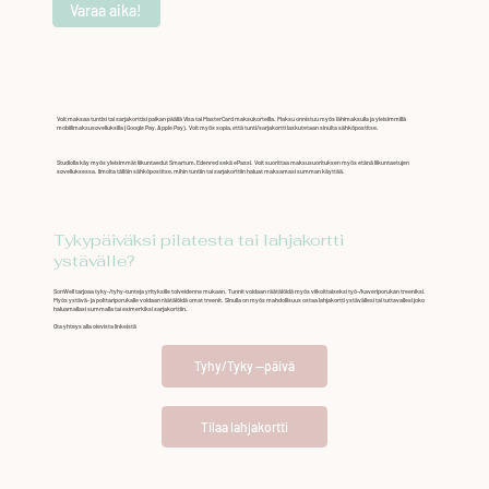
Varaa aika!
Voit maksaa tuntisi tai sarjakorttisi paikan päällä Visa tai MasterCard maksukorteilla. Maksu onnistuu myös lähimaksulla ja yleisimmillä
mobiilimaksusovelluksilla (Google Pay, Apple Pay). Voit myös sopia, että tunti/sarjakortti laskutetaan sinulta sähköpostitse.
Studiolla käy myös yleisimmät liikuntaedut Smartum, Edenred sekä ePassi. Voit suorittaa maksusuorituksen myös etänä liikuntaetujen
sovelluksessa. Ilmoita tällöin sähköpostitse, mihin tuntiin tai sarjakorttiin haluat maksamasi summan käyttää.
Tykypäiväksi pilatesta tai lahjakortti
ystävälle?
SonWell tarjoaa tyky-/tyhy-tunteja yrityksille toiveidenne mukaan. Tunnit voidaan räätälöidä myös viikoittaiseksi työ-/kaveriporukan treeniksi.
Myös ystävä- ja polttariporukalle voidaan räätälöidä omat treenit. Sinulla on myös mahdollisuus ostaa lahjakortti ystävällesi tai tuttavallesi joko
haluamallasi summalla tai esimerkiksi sarjakorttiin.
Ota yhteys alla olevista linkeistä
Tyhy/Tyky --päivä
Tilaa lahjakortti