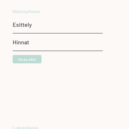
Mattopilates
Esittely
Hinnat
Varaa aika!
Laitepilates