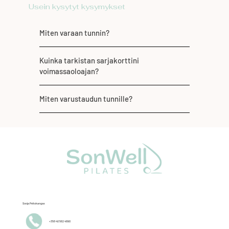
Usein kysytyt kysymykset
Miten varaan tunnin?
Kuinka tarkistan sarjakorttini
voimassaoloajan?
Miten varustaudun tunnille?
Sonja Peltokangas
+358 40 562 4890