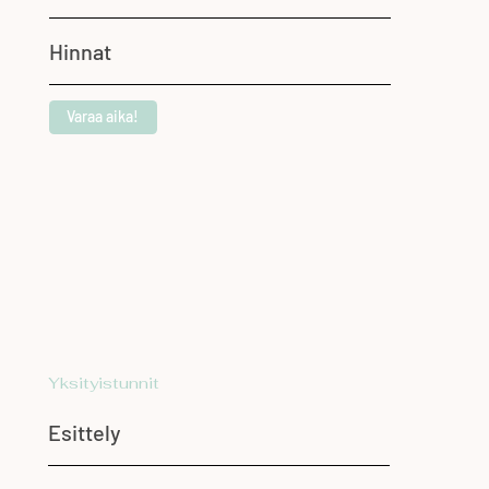
Hinnat
Varaa aika!
Yksityistunnit
Esittely