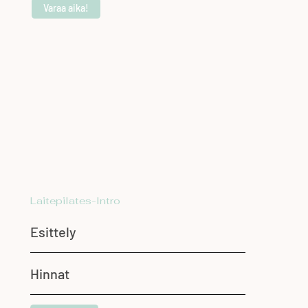
Varaa aika!
Laitepilates-Intro
Esittely
Hinnat