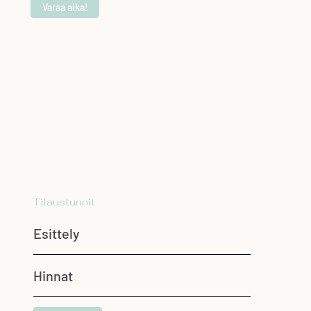
Varaa aika!
Tilaustunnit
Esittely
Hinnat